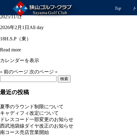
月例杯Ｂ
Top
ト
2025/11/12
月
2026年2月1日
All day
例
18H.S.P（東）
杯
Ｂ
Read more
カレンダーを表示
« 前のページ
次のページ »
検
索:
最近の投稿
夏季のラウンド制限について
キャディフィ改定について
ドレスコード一部変更のお知らせ
西武池袋線ダイヤ改正のお知らせ
南コース売店営業開始