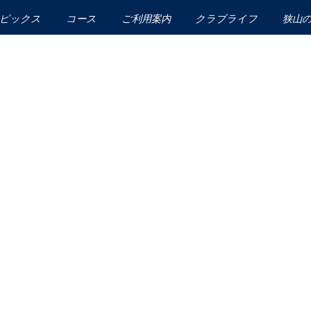
ピックス
コース
ご利用案内
クラブライフ
狭山
ドレスコード
カレンダー
プレイ料金
会員入会のご案内
練習施設紹介
レストラン
施設紹介