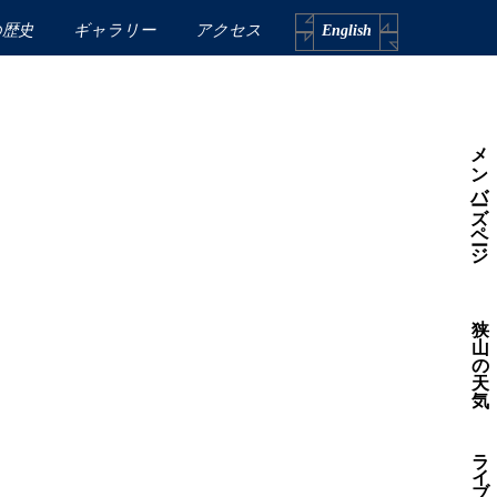
の歴史
ギャラリー
アクセス
English
メンバーズページ
狭
山
の
天
気
ラ
イ
ブ