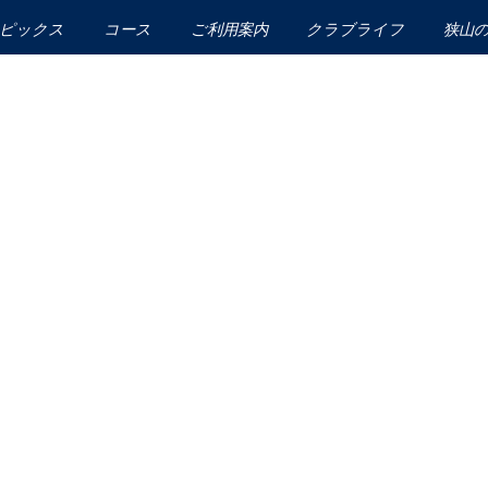
ピックス
コース
ご利用案内
クラブライフ
狭山
ドレスコード
カレンダー
プレイ料金
会員入会のご案内
練習施設紹介
レストラン
施設紹介