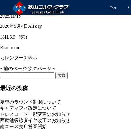
月例杯Ｃ
Top
ト
2025/11/13
月
2026年5月4日
All day
例
18H.S.P（東）
杯
Ｃ
Read more
カレンダーを表示
« 前のページ
次のページ »
検
索:
最近の投稿
夏季のラウンド制限について
キャディフィ改定について
ドレスコード一部変更のお知らせ
西武池袋線ダイヤ改正のお知らせ
南コース売店営業開始