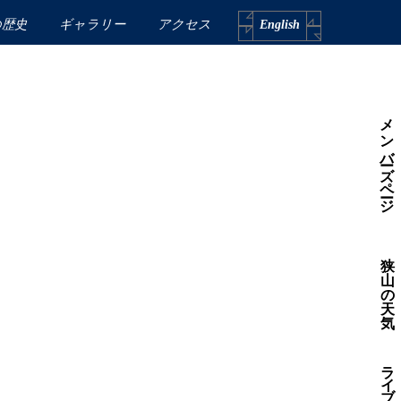
の歴史
ギャラリー
アクセス
English
メンバーズページ
狭
山
の
天
気
ラ
イ
ブ