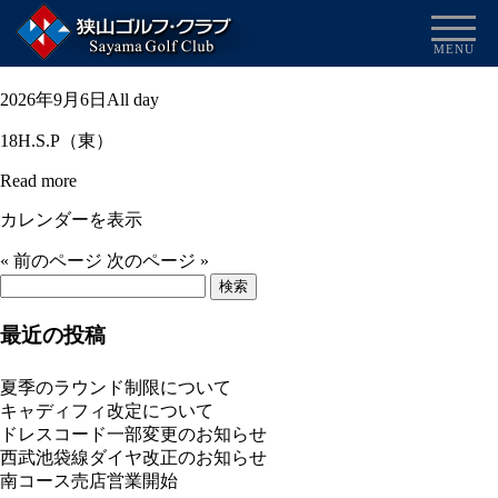
月例杯C
MENU
2025/12/09
月
2026年9月6日
All day
例
18H.S.P（東）
杯
C
Read more
カレンダーを表示
« 前のページ
次のページ »
検
索:
最近の投稿
夏季のラウンド制限について
キャディフィ改定について
ドレスコード一部変更のお知らせ
西武池袋線ダイヤ改正のお知らせ
南コース売店営業開始