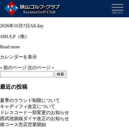
女子競技
MENU
2025/12/09
女
2026年10月7日
All day
子
18H.S.P（南）
競
技
Read more
カレンダーを表示
« 前のページ
次のページ »
検
索:
最近の投稿
夏季のラウンド制限について
キャディフィ改定について
ドレスコード一部変更のお知らせ
西武池袋線ダイヤ改正のお知らせ
南コース売店営業開始